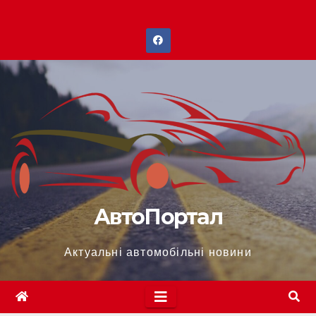
Перейти
до
вмісту
АвтоПортал
Актуальні автомобільні новини