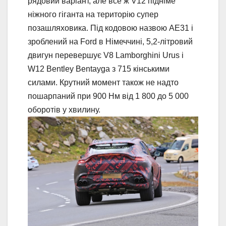
рядовий варіант, але все ж V12 підніме
ніжного гіганта на територію супер
позашляховика. Під кодовою назвою AE31 і
зроблений на Ford в Німеччині, 5,2-літровий
двигун перевершує V8 Lamborghini Urus і
W12 Bentley Bentayga з 715 кінськими
силами. Крутний момент також не надто
пошарпаний при 900 Нм від 1 800 до 5 000
оборотів у хвилину.