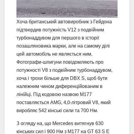
Хоча британський автовиробник з Гейдона
підтвердив потужність V12 з подвійним
турбонаддувом для першого в історії
позашляховика марки, але на самому ділі
цей автомобіль не являється ним.
Фотографи-шпигуни повідомляють про
потужності V8 з подвійним турбонаддувом,
хоча і трохи більше для DBX S, щоб бути
належним чином диференційованим в
лінійці. Під кодовою назвою M177
поставляється AMG, 4,0-літровий V8, який
виробляє 542 кінські сили та 700 Нм.
З огляду на, що Mercedes витягнув 630
кінських сил і 900 Нм з M177 на GT 63 S E