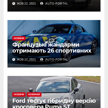
Formentor VZ5 почнеться в
ЖОВ 22, 2021
AUTO-PORTAL
листопаді
НОВИНИ
Французькі жандарми
отримають 26 спортивних
Alpine A110 для охорони
ЖОВ 22, 2021
AUTO-PORTAL
порядку
НОВИНИ
НОВИНКИ
Ford тестує гібридну версію
кросовера Puma ST