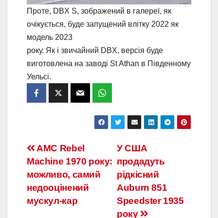
Проте, DBX S, зображений в галереї, як
очікується, буде запущений влітку 2022 як
модель 2023
року. Як і звичайний DBX, версія буде
виготовлена ​​на заводі St Athan в Південному
Уельсі.
Навігація
AMC Rebel
У США
Machine 1970 року:
продадуть
записів
можливо, самий
рідкісний
недооцінений
Auburn 851
мускул-кар
Speedster 1935
року