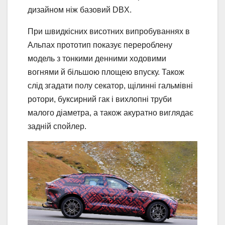
дизайном ніж базовий DBX.
При швидкісних висотних випробуваннях в
Альпах прототип показує перероблену
модель з тонкими денними ходовими
вогнями й більшою площею впуску. Також
слід згадати полу секатор, щілинні гальмівні
ротори, буксирний гак і вихлопні труби
малого діаметра, а також акуратно виглядає
задній спойлер.