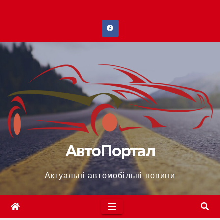
Перейти
до
вмісту
АвтоПортал
Актуальні автомобільні новини