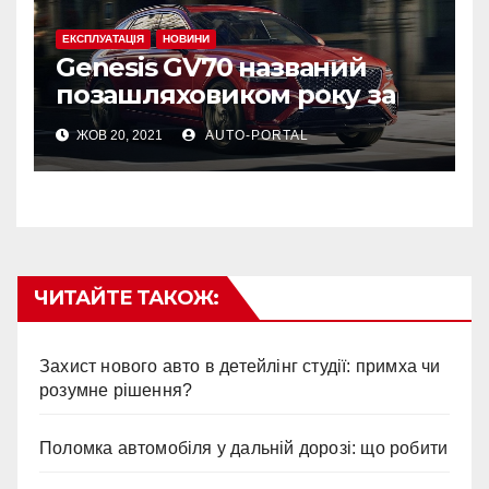
ЕКСПЛУАТАЦІЯ
НОВИНИ
Genesis GV70 названий
позашляховиком року за
версією MotorTrend
ЖОВ 20, 2021
AUTO-PORTAL
ЧИТАЙТЕ ТАКОЖ:
Захист нового авто в детейлінг студії: примха чи
розумне рішення?
Поломка автомобіля у дальній дорозі: що робити