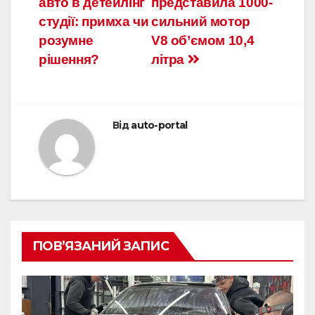
авто в детейлінг
представила 1000-
записів
студії: примха чи
сильний мотор
розумне
V8 об’ємом 10,4
рішення?
літра
Від
auto-portal
ПОВ’ЯЗАНИЙ ЗАПИС