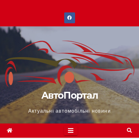
Перейти
до
вмісту
АвтоПортал
Актуальні автомобільні новини