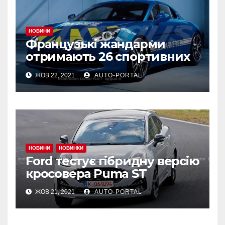
НОВИНИ
Французькі жандарми
отримають 26 спортивних
Alpine A110 для охорони
ЖОВ 22, 2021
AUTO-PORTAL
порядку
НОВИНИ
НОВИНКИ
Ford тестує гібридну версію
кросовера Puma ST
ЖОВ 21, 2021
AUTO-PORTAL