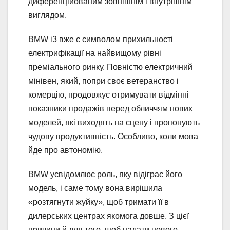
диференційованим зовнішнім і внутрішнім
виглядом.
BMW i3 вже є символом прихильності
електрифікації на найвищому рівні
преміального ринку. Повністю електричний
мінівен, який, попри своє ветеранство і
комерцію, продовжує отримувати відмінні
показники продажів перед обличчям нових
моделей, які виходять на сцену і пропонують
чудову продуктивність. Особливо, коли мова
йде про автономію.
BMW усвідомлює роль, яку відіграє його
модель, і саме тому вона вирішила
«розтягнути жуйку», щоб тримати її в
дилерських центрах якомога довше. З цієї
причини й для того, щоб надати нового