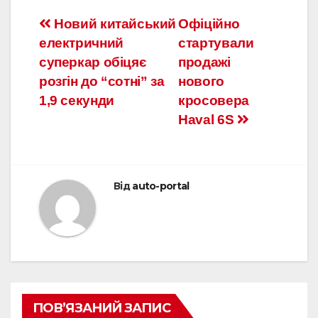
Навігація
Новий китайський
Офіційно
електричний
стартували
записів
суперкар обіцяє
продажі
розгін до “сотні” за
нового
1,9 секунди
кросовера
Haval 6S
Від
auto-portal
ПОВ’ЯЗАНИЙ ЗАПИС