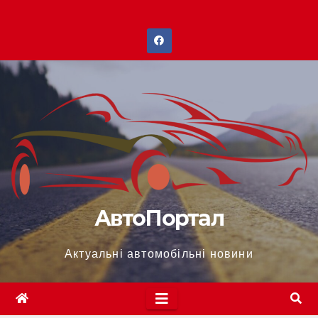
Перейти
до
вмісту
АвтоПортал
Актуальні автомобільні новини