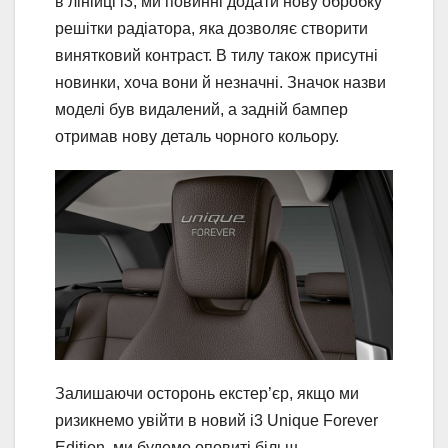
в лінійці i3, ми повинні додати нову обробку
решітки радіатора, яка дозволяє створити
винятковий контраст. В тилу також присутні
новинки, хоча вони й незначні. Значок назви
моделі був видалений, а задній бампер
отримав нову деталь чорного кольору.
Залишаючи осторонь екстер’єр, якщо ми
ризикнемо увійти в новий i3 Unique Forever
Edition, ми будемо оповиті більш