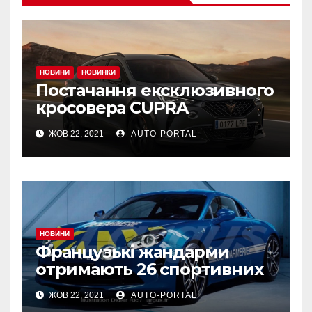
НОВИНИ
НОВИНКИ
Постачання ексклюзивного
кросовера CUPRA
Formentor VZ5 почнеться в
ЖОВ 22, 2021
AUTO-PORTAL
листопаді
НОВИНИ
Французькі жандарми
отримають 26 спортивних
Alpine A110 для охорони
ЖОВ 22, 2021
AUTO-PORTAL
порядку