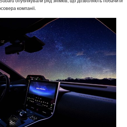
 Subaru опублікували ряд знімків, що дозволяють побачити
осовера компанії.