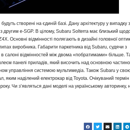
u будуть створені на єдиній базі. Дану архітектуру у випадку 
другим e-SGP. В цілому, Subaru Solterra має близький щод
4X. Основні відмінності полягають в дизайні головної оптик
отипах виробника. Габарити паркетника від Subaru, судячи з
сь в салоні відмінностей між двома «побратимами» більше. Та
леєм панелі приладів, який височить над основною частин
ном управління системою мультимедіа. Також Subaru у сво
л, яким наділений електрокар від Toyota. Очікуваний термін
оку. Чи з’являться дані моделі на українському авторинку, 