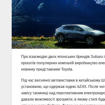
Про взаємодію двох японських брендів Subaru і
проєктів популярних компаній виробництво ел
новинку представники Toyota.
Під час весняної автовиставки в китайському 
установкою, що одержав індекс bZ4X. Після чого
завісу таємниці над перспективним електрокаро
давали можливості зрозуміти, в якому стилі бу