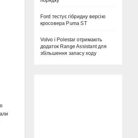
порядку
Ford тестує гібридну версію
кросовера Puma ST
Volvo і Polestar отримають
додаток Range Assistant для
збільшення запасу ходу
ою
вали
е