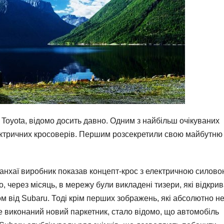
 Toyota, відомо досить давно. Одним з найбільш очікуваних
ектричних кросоверів. Першим розсекретили свою майбутню
Шанхаї виробник показав концепт-крос з електричною силов
, через місяць, в мережу були викладені тизери, які відкри
м від Subaru. Тоді крім перших зображень, які абсолютно н
де виконаний новий паркетник, стало відомо, що автомобіль