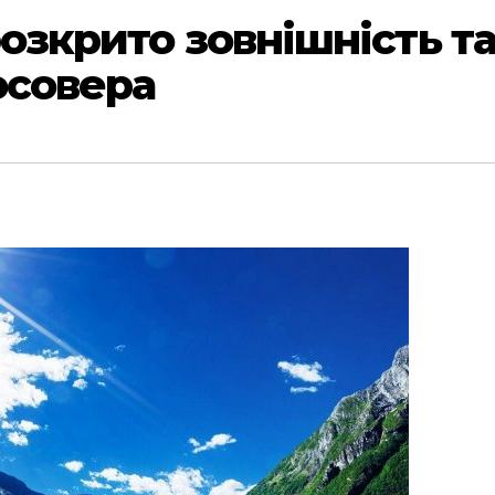
 розкрито зовнішність т
осовера