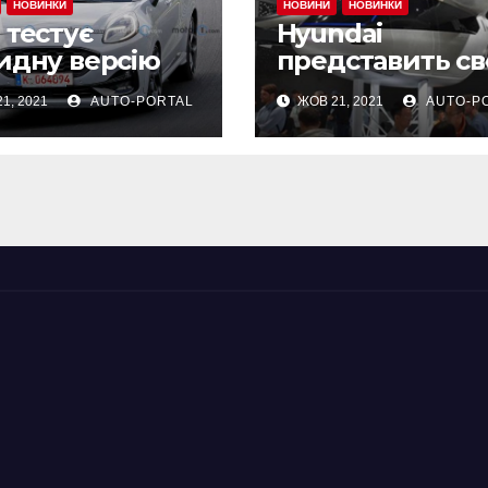
НОВИНКИ
НОВИНИ
НОВИНКИ
 тестує
Hyundai
идну версію
представить св
совера Puma
літальні апарат
1, 2021
AUTO-PORTAL
ЖОВ 21, 2021
AUTO-P
безпілотним
режимом
управління у 2
році