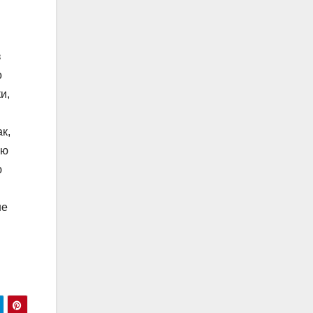
з
о
и,
к,
ою
ю
не