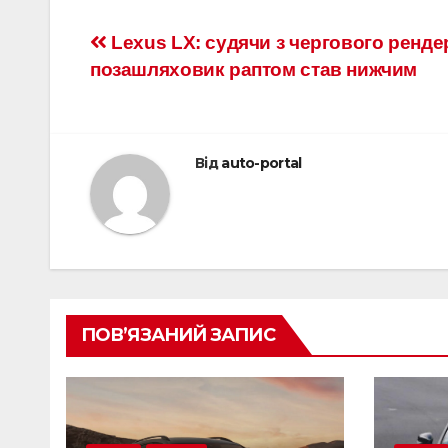
Навігація
Lexus LX: судячи з чергового ренде
позашляховик раптом став нижчим
записів
Від
auto-portal
ПОВ’ЯЗАНИЙ ЗАПИС