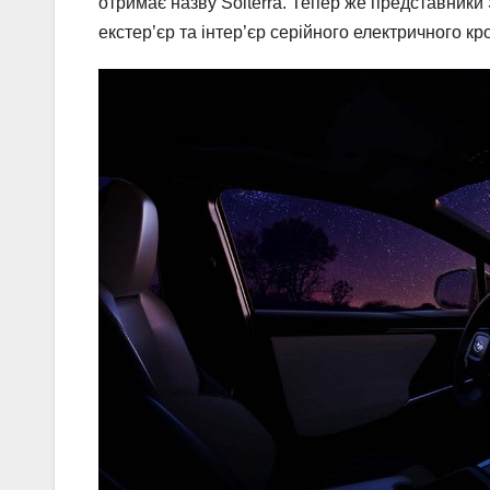
отримає назву Solterra. Тепер же представники
екстер’єр та інтер’єр серійного електричного кр