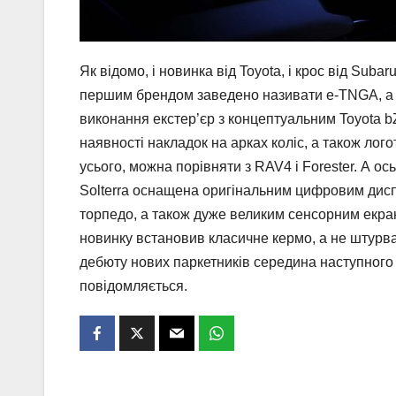
Як відомо, і новинка від Toyota, і крос від Subar
першим брендом заведено називати e-TNGA, а з 
виконання екстер’єр з концептуальним Toyota bZ
наявності накладок на арках коліс, а також лог
усього, можна порівняти з RAV4 і Forester. А о
Solterra оснащена оригінальним цифровим дисп
торпедо, а також дуже великим сенсорним екра
новинку встановив класичне кермо, а не штурва
дебюту нових паркетників середина наступного р
повідомляється.