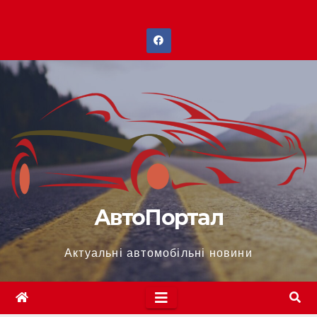
Перейти
до
вмісту
АвтоПортал
Актуальні автомобільні новини