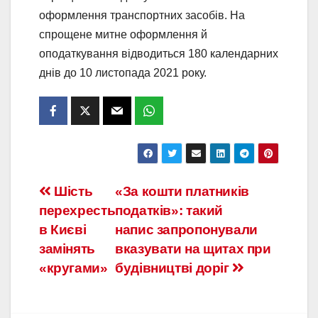
оформлення транспортних засобів. На
спрощене митне оформлення й
оподаткування відводиться 180 календарних
днів до 10 листопада 2021 року.
Навігація
Шість
«За кошти платників
перехресть
податків»: такий
записів
в Києві
напис запропонували
замінять
вказувати на щитах при
«кругами»
будівництві доріг