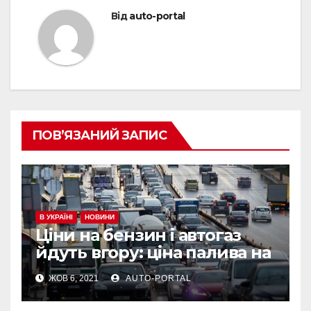
Від
auto-portal
ПОВ’ЯЗАНИЙ ЗАПИС
В УКРАЇНІ
НОВИНИ
Ціни на бензин і автогаз
йдуть вгору: ціна палива на
АЗС
ЖОВ 6, 2021
AUTO-PORTAL