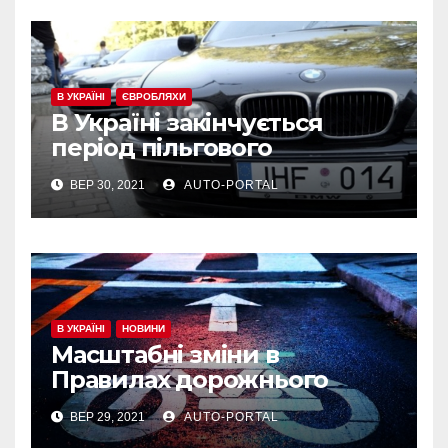
В УКРАЇНІ
ЄВРОБЛЯХИ
В Україні закінчується
період пільгового
розмитнення «євроблях»:
ВЕР 30, 2021
AUTO-PORTAL
до чого готуватися
власникам
В УКРАЇНІ
НОВИНИ
Масштабні зміни в
Правилах дорожнього
руху України
ВЕР 29, 2021
AUTO-PORTAL