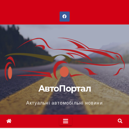
Перейти
до
вмісту
АвтоПортал
Актуальні автомобільні новини