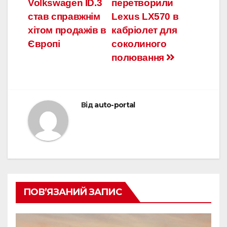
Volkswagen ID.3
перетворили
записів
став справжнім
Lexus LX570 в
хітом продажів в
кабріолет для
Європі
соколиного
полювання
Від
auto-portal
ПОВ’ЯЗАНИЙ ЗАПИС