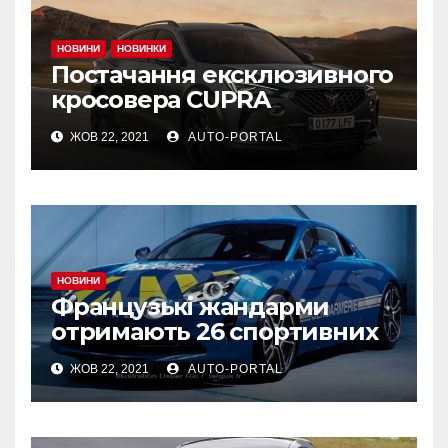
НОВИНИ
НОВИНКИ
Постачання ексклюзивного
кросовера CUPRA
Formentor VZ5 почнеться в
ЖОВ 22, 2021
AUTO-PORTAL
листопаді
НОВИНИ
Французькі жандарми
отримають 26 спортивних
Alpine A110 для охорони
ЖОВ 22, 2021
AUTO-PORTAL
порядку